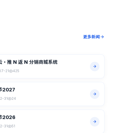
更多新闻
・推 N 返 N 分销商城系统
07-21
425
2027
2-31
24
2026
2-31
51